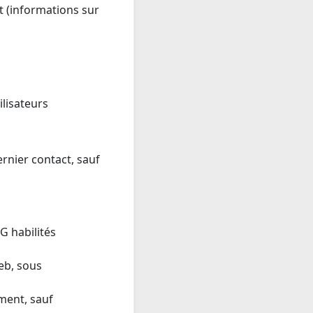
t (informations sur
lisateurs
rnier contact, sauf
G habilités
eb, sous
ment, sauf