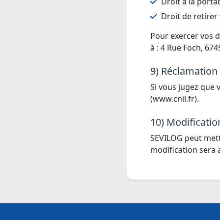
Droit à la portab
Droit de retire
Pour exercer vos d
à : 4 Rue Foch, 67
9) Réclamation 
Si vous jugez que 
(www.cnil.fr).
10) Modificatio
SEVILOG peut mettr
modification sera 