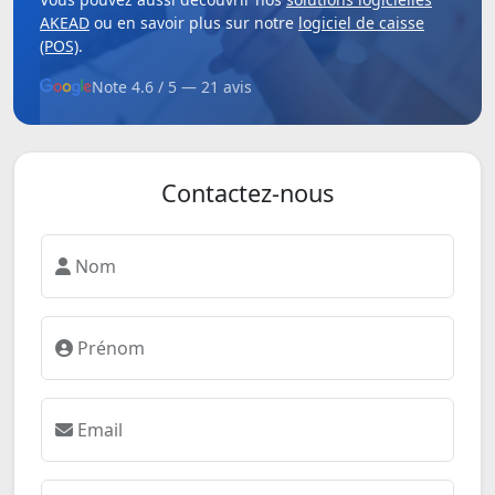
AKEAD
ou en savoir plus sur notre
logiciel de caisse
(POS)
.
Note 4.6 / 5 — 21 avis
Contactez-nous
Nom
Prénom
Email